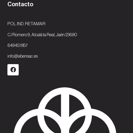
Contacto
POL.IND. RETAMAR
C/Romero 9, Alcalá la Real, Jaén 23680
649457857
info@abensac.es